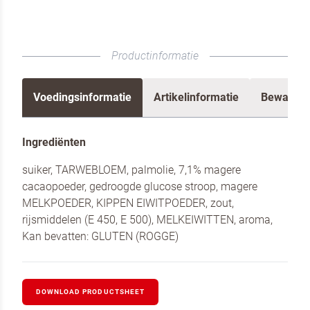
Productinformatie
Voedingsinformatie
Artikelinformatie
Bewaren 
Om spam te bestrijden, selecteer hieronder de
Ingrediënten
afbeelding van de
Kwarktaart
suiker, TARWEBLOEM, palmolie, 7,1% magere
cacaopoeder, gedroogde glucose stroop, magere
MELKPOEDER, KIPPEN EIWITPOEDER, zout,
rijsmiddelen (E 450, E 500), MELKEIWITTEN, aroma,
Kan bevatten: GLUTEN (ROGGE)
Ik ben een horeca professional
Ja, houd mij op de hoogte van nieuws en acties
van Koopmans Professioneel en Dr. Oetker
DOWNLOAD PRODUCTSHEET
Professional