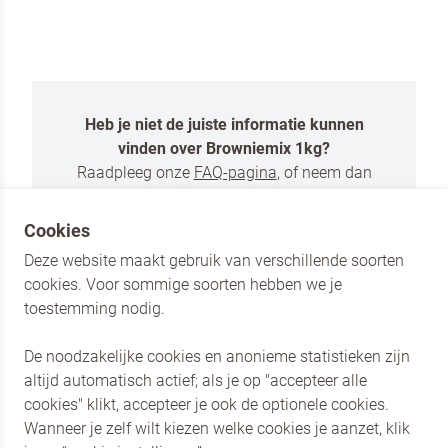
Door op versturen te klikken, ga je akkoord met
onze voorwaarden
.
VERSTUREN
Heb je niet de juiste informatie kunnen
vinden over Browniemix 1kg?
Raadpleeg onze
FAQ-pagina
, of neem dan
contact met ons op via onderstaand
formulier.
Cookies
Deze website maakt gebruik van verschillende soorten
NEEM CONTACT MET ONS OP
cookies. Voor sommige soorten hebben we je
toestemming nodig.
De noodzakelijke cookies en anonieme statistieken zijn
altijd automatisch actief; als je op "accepteer alle
cookies" klikt, accepteer je ook de optionele cookies.
Dr. Oetker Nederland
Wanneer je zelf wilt kiezen welke cookies je aanzet, klik
Dr. Oetker Professional