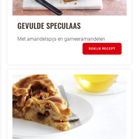
van Dr. Oetker Professional en
Koopmans Professioneel
GEVULDE SPECULAAS
Met amandelspijs en garneeramandelen
BEKIJK RECEPT
Om spam te bestrijden, selecteer hieronder de
afbeelding van de
Pannenkoeken