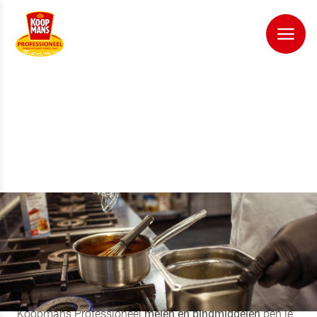
MELEN EN
BINDMIDDELEN
Met de betrouwbare kwaliteit van de bloemsoorten van
Koopmans Professioneel
melen en bindmiddelen
ben je