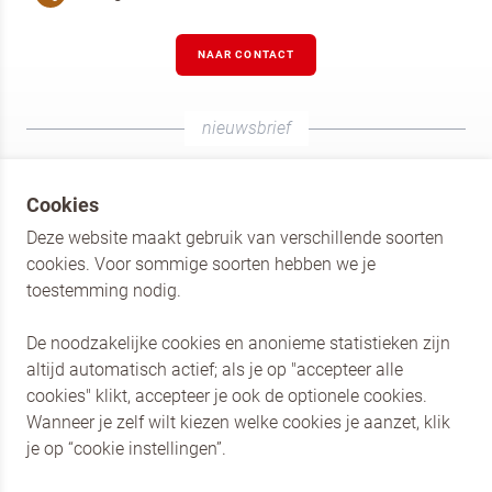
NAAR CONTACT
nieuwsbrief
AANMELDEN NIEUWSBRIEF
Cookies
Schrijf je als horecaprofessional in voor de nieuwsbrief
Deze website maakt gebruik van verschillende soorten
van Koopmans Professioneel en Dr. Oetker Professional.
cookies. Voor sommige soorten hebben we je
Blijf op de hoogte van de nieuwste producten en laat je
toestemming nodig.
inspireren door verschillende recepten.
De noodzakelijke cookies en anonieme statistieken zijn
AANMELDEN
altijd automatisch actief; als je op "accepteer alle
cookies" klikt, accepteer je ook de optionele cookies.
Dr. Oetker Nederland
Wanneer je zelf wilt kiezen welke cookies je aanzet, klik
Dr. Oetker Professional
je op “cookie instellingen”.
Privacy en Cookies