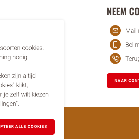
NEEM CO
en een horeca professional
rsturen te klikken, ga je akkoord met
onze voorwaarden
.
Mail
Bel 
TUREN
soorten cookies.
ing nodig.
Teru
en zijn altijd
NAAR CON
kies" klikt,
je zelf wilt kiezen
lingen”.
PTEER ALLE COOKIES