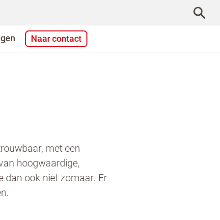
agen
Naar contact
trouwbaar, met een
n van hoogwaardige,
e dan ook niet zomaar. Er
n.