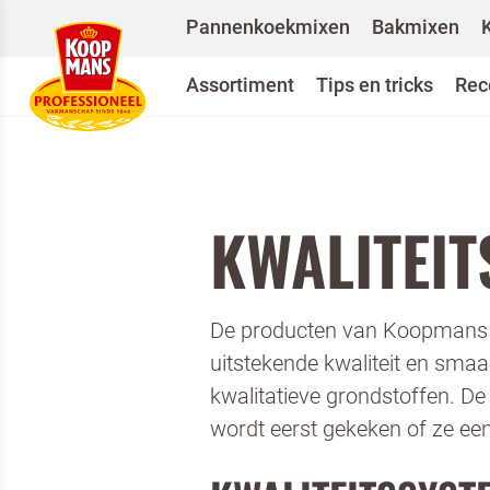
Pannenkoekmixen
Bakmixen
Assortiment
Tips en tricks
Rec
KWALITEI
De producten van Koopmans P
Teru
uitstekende kwaliteit en smaa
kwalitatieve grondstoffen. D
wordt eerst gekeken of ze ee