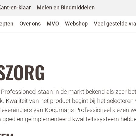
Kant-en-klaar
Melen en Bindmiddelen
epten
Over ons
MVO
Webshop
Veel gestelde vr
TSZORG
rofessioneel staan in de markt bekend als zeer be
gbelverzoek
k. Kwaliteit van het product begint bij het selectere
e leveranciers van Koopmans Professioneel kiezen w
n goed en geïmplementeerd kwaliteitssysteem hebbe