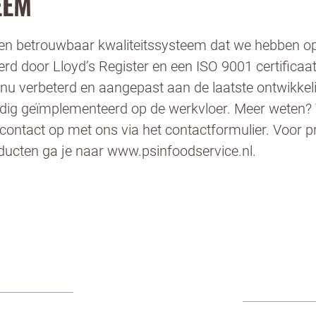
EEM
n en betrouwbaar kwaliteitssysteem dat we hebben
erd door Lloyd’s Register en een ISO 9001 certificaat,
inu verbeterd en aangepast aan de laatste ontwikkel
lledig geïmplementeerd op de werkvloer. Meer weten?
e contact op met ons via het contactformulier. Voor p
ucten ga je naar www.psinfoodservice.nl.
 te bestrijden, selecteer hieronder de afbeelding v