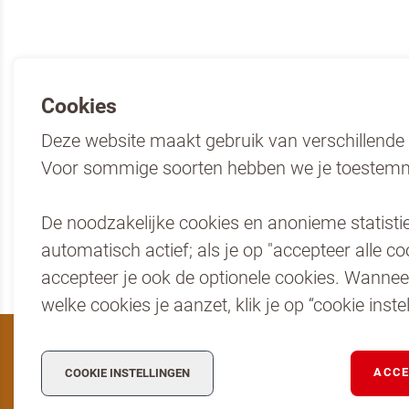
Ik b
Door op ve
Cookies
VERS
Deze website maakt gebruik van verschillende 
Voor sommige soorten hebben we je toestemm
De noodzakelijke cookies en anonieme statistiek
automatisch actief; als je op "accepteer alle coo
accepteer je ook de optionele cookies. Wanneer 
welke cookies je aanzet, klik je op “cookie instel
Dr. Oetker Nederland
Dr. Oetker Professional
ACCE
COOKIE INSTELLINGEN
Privacy en Cookies