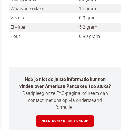
Waarvan suikers
16 gram
Vezels
0.9 gram
Eiwitten
5.2 gram
Zout
0.99 gram
Om spam te bestrijden, selecteer hieronder de
afbeelding van de
Kwarktaart
Heb je niet de juiste informatie kunnen
vinden over American Pancakes 1oo stuks?
Ik ben een horeca professional
Raadpleeg onze
FAQ-pagina
, of neem dan
Ja, houd mij op de hoogte van nieuws en acties
contact met ons op via onderstaand
van Koopmans Professioneel en Dr. Oetker
formulier.
Professional
NEEM CONTACT MET ONS OP