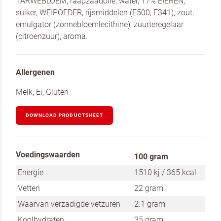
TARWEBLOEM, raapzaadolie, water, 17% EIEREN,
suiker, WEIPOEDER, rijsmiddelen (E500, E341), zout,
emulgator (zonnebloemlecithine), zuurteregelaar
(citroenzuur), aroma.
Allergenen
Melk, Ei, Gluten
DOWNLOAD PRODUCTSHEET
Voedingswaarden
100 gram
Energie
1510 kj / 365 kcal
Vetten
22 gram
Waarvan verzadigde vetzuren
2.1 gram
Koolhydraten
35 gram