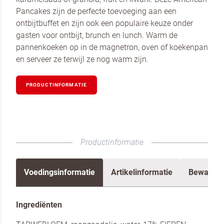
Pancakes zijn de perfecte toevoeging aan een
ontbijtbuffet en zijn ook een populaire keuze onder
gasten voor ontbijt, brunch en lunch. Warm de
pannenkoeken op in de magnetron, oven of koekenpan
en serveer ze terwijl ze nog warm zijn.
PRODUCTINFORMATIE
Productinformatie
Voedingsinformatie
Artikelinformatie
Bewaren 
Neem contact met ons op
Ingrediënten