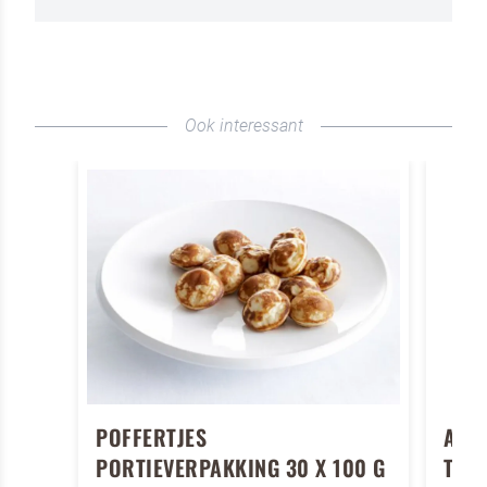
Door op versturen te klikken, ga je akkoord met
onze voorwaarden
.
VERSTUREN
Ook interessant
POFFERTJES
AME
PORTIEVERPAKKING 30 X 100 G
TRAD