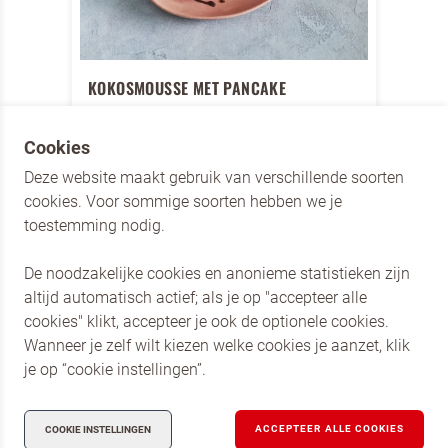
KOKOSMOUSSE MET PANCAKE
Een verrassende combinatie van
Cookies
pancake en mousse.
Deze website maakt gebruik van verschillende soorten
Recept bekijken
cookies. Voor sommige soorten hebben we je
toestemming nodig.
De noodzakelijke cookies en anonieme statistieken zijn
altijd automatisch actief; als je op "accepteer alle
cookies" klikt, accepteer je ook de optionele cookies.
Dr. Oetker Nederland
Wanneer je zelf wilt kiezen welke cookies je aanzet, klik
Dr. Oetker Professional
je op “cookie instellingen”.
Privacy en Cookies
Compliance
ACCEPTEER ALLE COOKIES
COOKIE INSTELLINGEN