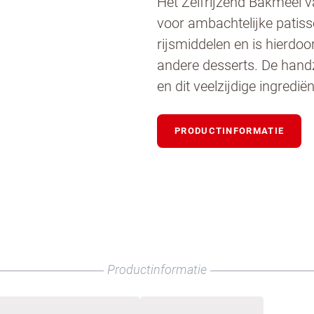
Het Zelfrijzend Bakmeel 
voor ambachtelijke patisse
rijsmiddelen en is hierdo
andere desserts. De handz
en dit veelzijdige ingredi
PRODUCTINFORMATIE
ntact met ons op
Productinformatie