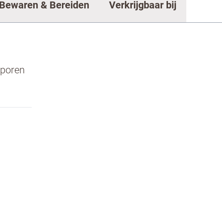
Bewaren & Bereiden
Verkrijgbaar bij
sporen
estrijden, selecteer hieronder de afbeelding van d
ken