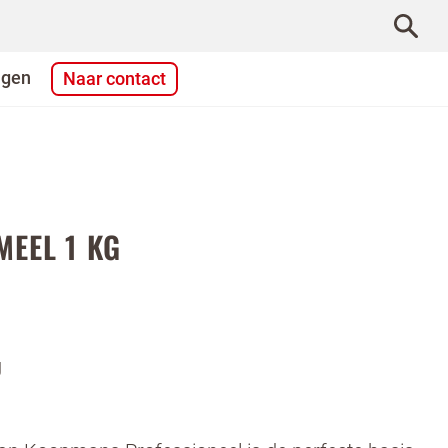
agen
Naar contact
MEEL 1 KG
g