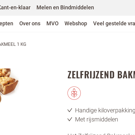
Kant-en-klaar
Melen en Bindmiddelen
epten
Over ons
MVO
Webshop
Veel gestelde vr
AKMEEL 1 KG
ZELFRIJZEND BAK
Handige kiloverpakkin
Met rijsmiddelen