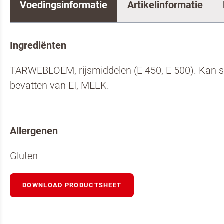
Voedingsinformatie
Artikelinformatie
Ingrediënten
TARWEBLOEM, rijsmiddelen (E 450, E 500). Kan 
bevatten van EI, MELK.
Allergenen
Gluten
Om spam te b
DOWNLOAD PRODUCTSHEET
Pannenkoe