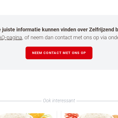
e juiste informatie kunnen vinden over Zelfrijzend
AQ-pagina
, of neem dan contact met ons op via ond
en horeca professional
 mij op de hoogte van nieuws en acties van Koopm
NEEM CONTACT MET ONS OP
l en Dr. Oetker Professional
n te klikken, ga je akkoord met
onze voorwaarden
.
N
Ook interessant