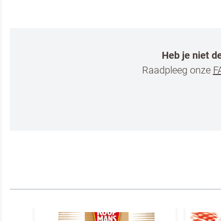
Heb je niet d
Raadpleeg onze
F
Ik ben e
Ja, houd
Professionee
Door op versture
VERSTURE