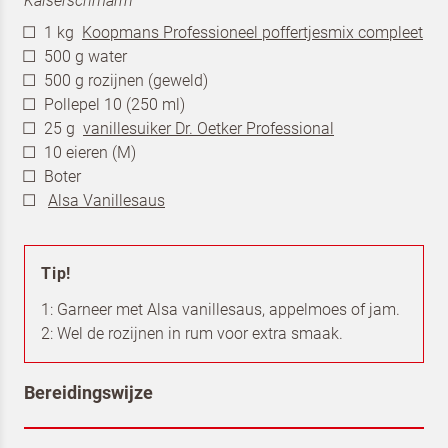
Kaiserschmarrn
1 kg
Koopmans Professioneel poffertjesmix compleet
500 g water
500 g rozijnen (geweld)
Pollepel 10 (250 ml)
25 g
vanillesuiker Dr. Oetker Professional
10 eieren (M)
Boter
Alsa Vanillesaus
Tip!
1: Garneer met Alsa vanillesaus, appelmoes of jam.
2: Wel de rozijnen in rum voor extra smaak.
Bereidingswijze
Terugbelverzoek