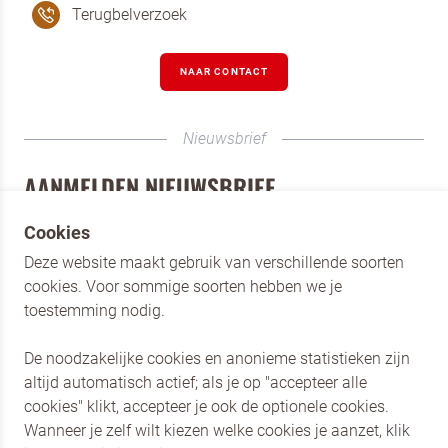
Terugbelverzoek
NAAR CONTACT
Nieuwsbrief
AANMELDEN NIEUWSBRIEF
Schrijf je als horecaprofessional in voor de nieuwsbrief
Cookies
van Dr. Oetker Professional. Blijf op de hoogte van onze
Deze website maakt gebruik van verschillende soorten
merken, de nieuwste producten en laat je inspireren door
cookies. Voor sommige soorten hebben we je
verschillende recepten.
toestemming nodig.
AANMELDEN
De noodzakelijke cookies en anonieme statistieken zijn
altijd automatisch actief; als je op "accepteer alle
cookies" klikt, accepteer je ook de optionele cookies.
Dr. Oetker Nederland
Wanneer je zelf wilt kiezen welke cookies je aanzet, klik
Dr. Oetker Professional