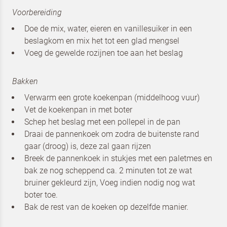
Schrijf je in voor de nieuwsbrief
Voorbereiding
van Dr. Oetker Professional en
Doe de mix, water, eieren en vanillesuiker in een
Koopmans Professioneel
beslagkom en mix het tot een glad mengsel
Voeg de gewelde rozijnen toe aan het beslag
Bakken
Verwarm een grote koekenpan (middelhoog vuur)
Vet de koekenpan in met boter
Schep het beslag met een pollepel in de pan
Draai de pannenkoek om zodra de buitenste rand
gaar (droog) is, deze zal gaan rijzen
Breek de pannenkoek in stukjes met een paletmes en
bak ze nog scheppend ca. 2 minuten tot ze wat
bruiner gekleurd zijn, Voeg indien nodig nog wat
Om spam te bestrijden, selecteer hieronder de
boter toe.
afbeelding van de
Pizza
Bak de rest van de koeken op dezelfde manier.