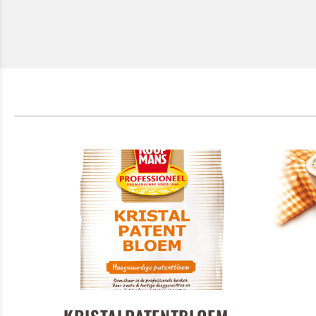
Pannen
Ik ben e
Door op versture
Ik b
VERSTURE
Door op ve
VERS