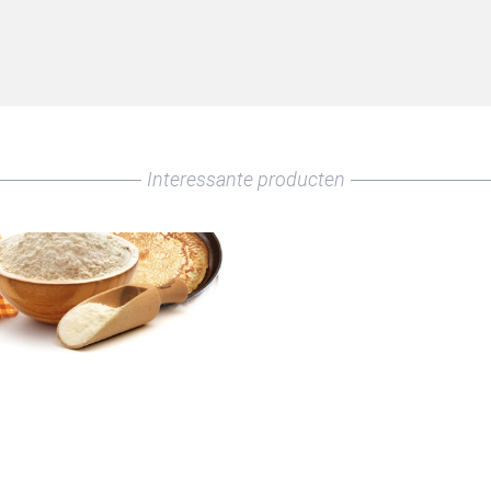
koeken
en horeca professional
n te klikken, ga je akkoord met
onze voorwaarden
.
Interessante producten
en een horeca professional
N
rsturen te klikken, ga je akkoord met
onze voorwaarden
.
TUREN