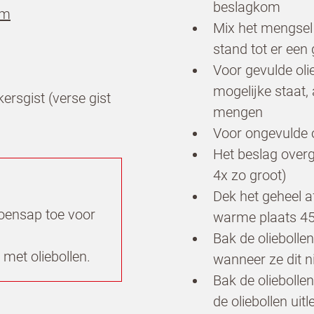
beslagkom
em
gbelverzoek
Mix het mengsel
stand tot er een
Voor gevulde oli
je in voor de nieuwsbrief van Dr. 
mogelijke staat,
rsgist (verse gist
mengen
ional en Koopmans Professioneel
Voor ongevulde o
Het beslag overg
4x zo groot)
Dek het geheel a
roensap toe voor
warme plaats 45
Bak de oliebolle
 met oliebollen.
wanneer ze dit n
Bak de oliebolle
 te bestrijden, selecteer hieronder de afbeelding v
de oliebollen ui