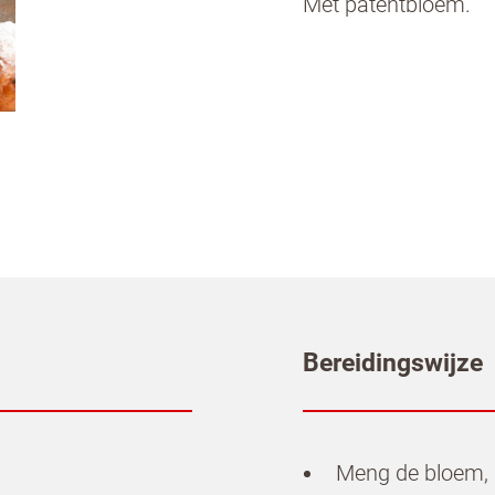
Met patentbloem.
Bereidingswijze
Meng de bloem, s