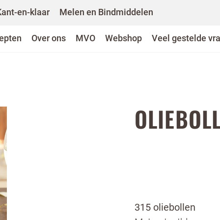
Kant-en-klaar
Melen en Bindmiddelen
epten
Over ons
MVO
Webshop
Veel gestelde vr
OLIEBOL
315 oliebollen