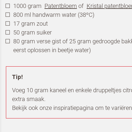
1000 gram
Patentbloem
of
Kristal patentblo
Teru
800 ml handwarm water (38ºC)
17 gram zout
50 gram suiker
Schrijf 
80 gram verse gist of 25 gram gedroogde bakke
Profess
eerst oplossen in beetje water)
Tip!
Voeg 10 gram kaneel en enkele druppeltjes cit
extra smaak.
Bekijk ook onze
inspiratiepagina om te variëren
Om spam