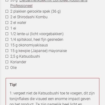
20 g
Eierpannenkoekmix Compleet Koopmans
Professioneel
2 plakken gerookte spek (36 g)
2 el Shirodashi Kombu
2 el water
1 ei
1/2 lente-ui (licht voorgebakken)
1/4 spitskool, heel fijn gesneden
15 g okonomiyakisaus
15 g kewpie (Japanse) mayonaise
2,5 g Katsuobushi
Koriander
Olie
Tip!
1: vergeet niet de Katsuobushi toe te voegen, dit zijn
tonijnflakes die visueel een enorme impact geven
op het product. Ze zijn namelijk heel licht en