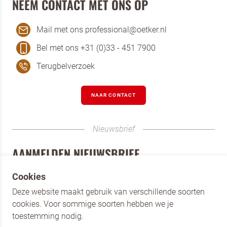
NEEM CONTACT MET ONS OP
Mail met ons professional@oetker.nl
Bel met ons +31 (0)33 - 451 7900
Terugbelverzoek
NAAR CONTACT
Nieuwsbrief
AANMELDEN NIEUWSBRIEF
Schrijf je als horecaprofessional in voor de nieuwsbrief
Cookies
van Dr. Oetker Professional. Blijf op de hoogte van onze
Deze website maakt gebruik van verschillende soorten
merken, de nieuwste producten en laat je inspireren door
cookies. Voor sommige soorten hebben we je
verschillende recepten.
toestemming nodig.