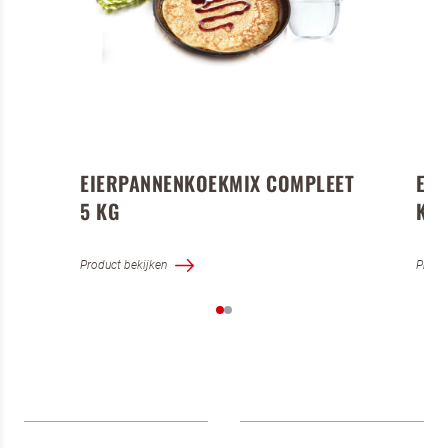
EIERPANNENKOEKMIX COMPLEET
EIE
5 KG
KG
Product bekijken
Produ