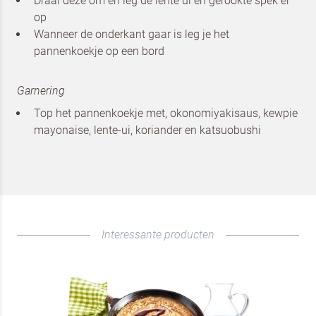
Draai deze om en leg de lente ui en gerookte spek er
afbeelding van de
Pannenkoeken
op
Wanneer de onderkant gaar is leg je het
pannenkoekje op een bord
Ik ben een horeca professional
Door op versturen te klikken, ga je akkoord met
onze voorwaarden
.
Garnering
Ik ben een horeca professional
Top het pannenkoekje met, okonomiyakisaus, kewpie
VERSTUREN
Door op versturen te klikken, ga je akkoord met
onze voorwaarden
.
mayonaise, lente-ui, koriander en katsuobushi
VERSTUREN
Interessante producten