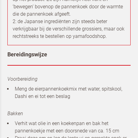
Terugbelverzoek
‘bewegen’ bovenop de pannenkoek door de warmte
die de pannenkoek afgeeft.
Schrijf je in voor de nieuwsbrief
2: de Japanse ingrediënten zijn steeds beter
van Dr. Oetker Professional en
verkrijgbaar bij de verschillende grossiers, maar ook
rechtstreeks te bestellen op yamafoodshop.
Koopmans Professioneel
Bereidingswijze
Voorbereiding
Meng de eierpannenkoekmix met water, spitskool,
Dashi en ei tot een beslag
Bakken
Verhit wat olie in een koekenpan en bak het
pannenkoekje met een doorsnede van ca. 15 cm
Om spam te bestrijden, selecteer hieronder de