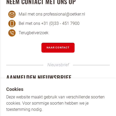
NEEM CONTACT MET ONS OP
Mail met ons professional@oetker.nl
Bel met ons +31 (0)33 - 451 7900
Terugbelverzoek
NAAR CONTACT
Nieuwsbrief
AANMELDEN NIEUWSBRIEF
Schrijf je als horecaprofessional in voor de nieuwsbrief
Cookies
van Dr. Oetker Professional. Blijf op de hoogte van onze
Deze website maakt gebruik van verschillende soorten
merken, de nieuwste producten en laat je inspireren door
cookies. Voor sommige soorten hebben we je
verschillende recepten.
toestemming nodig.
AANMELDEN