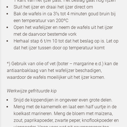
1 kant van het ijzer past. Het beslag gaat nog rijzen
afbeelding van de
Pannenkoeken
Sluit het ijzer en draai het ijzer direct om
Bak de wafels in ca 3½ tot 4 minuten goud bruin bij
een temperatuur van 200ºC
Ik ben een horeca professional
Open het wafelijzer en neem de wafels uit het ijzer
met de daarvoor bestemde vork
Door op versturen te klikken, ga je akkoord met
onze voorwaarden
.
Ik ben een horeca professional
Herhaal stap 6 t/m 10 tot dat het beslag op is. Let op
VERSTUREN
dat het ijzer tussen door op temperatuur komt
Door op versturen te klikken, ga je akkoord met
onze voorwaarden
.
VERSTUREN
*) Gebruik van olie of vet (boter – margarine e.d.) kan de
antiaanbaklaag van het wafelijzer beschadigen,
waardoor de wafels moeilijker uit het ijzer komen.
Werkwijze gefrituurde kip
Snijd de kippendijen in ongeveer even grote delen.
Meng met de karnemelk en laat een half uurtje in de
koelkast marineren. Meng de bloem met maïzena,
zout, paprikapoeder, zwarte peper, knoflookpoeder en