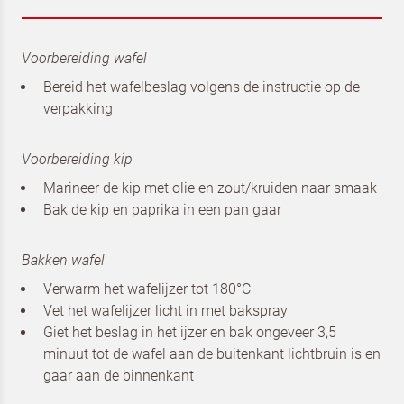
Schrijf je in voor de nieuwsbrief
Voorbereiding wafel
van Dr. Oetker Professional en
Bereid het wafelbeslag volgens de instructie op de
Koopmans Professioneel
verpakking
Voorbereiding kip
Marineer de kip met olie en zout/kruiden naar smaak
Bak de kip en paprika in een pan gaar
Bakken wafel
Verwarm het wafelijzer tot 180°C
Vet het wafelijzer licht in met bakspray
Giet het beslag in het ijzer en bak ongeveer 3,5
minuut tot de wafel aan de buitenkant lichtbruin is en
Om spam te bestrijden, selecteer hieronder de
gaar aan de binnenkant
afbeelding van de
Pizza