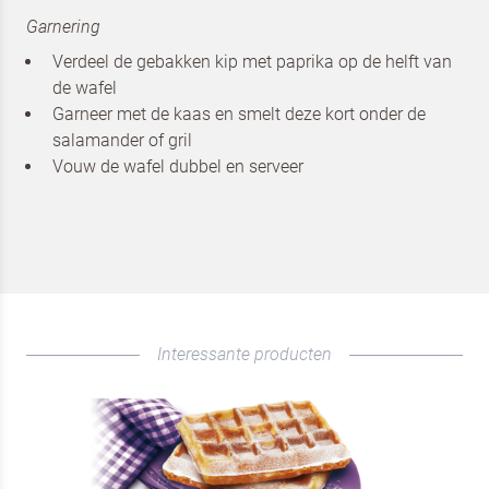
Garnering
Verdeel de gebakken kip met paprika op de helft van
Ik ben een horeca professional
de wafel
Garneer met de kaas en smelt deze kort onder de
Door op versturen te klikken, ga je akkoord met
onze voorwaarden
.
Ik ben een horeca professional
salamander of gril
VERSTUREN
Vouw de wafel dubbel en serveer
Door op versturen te klikken, ga je akkoord met
onze voorwaarden
.
VERSTUREN
Interessante producten