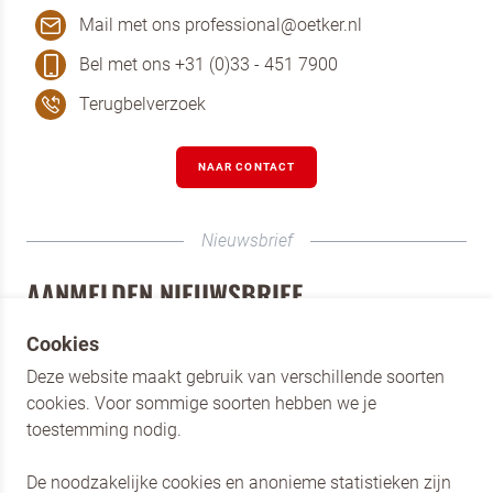
Mail met ons professional@oetker.nl
Bel met ons +31 (0)33 - 451 7900
Terugbelverzoek
NAAR CONTACT
Nieuwsbrief
AANMELDEN NIEUWSBRIEF
Schrijf je als horecaprofessional in voor de nieuwsbrief
Cookies
van Dr. Oetker Professional. Blijf op de hoogte van onze
Deze website maakt gebruik van verschillende soorten
merken, de nieuwste producten en laat je inspireren door
cookies. Voor sommige soorten hebben we je
verschillende recepten.
toestemming nodig.
AANMELDEN
De noodzakelijke cookies en anonieme statistieken zijn