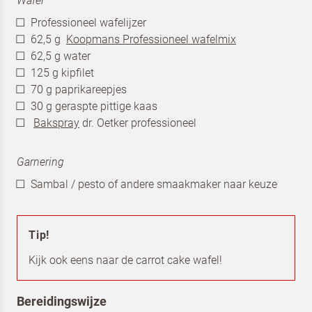
Wafel
Professioneel wafelijzer
62,5 g
Koopmans Professioneel wafelmix
62,5 g water
125 g kipfilet
70 g paprikareepjes
30 g geraspte pittige kaas
Bakspray
dr. Oetker professioneel
Garnering
Sambal / pesto of andere smaakmaker naar keuze
Tip!
Kijk ook eens naar de
carrot cake wafel
!
Bereidingswijze
Terugbelverzoek