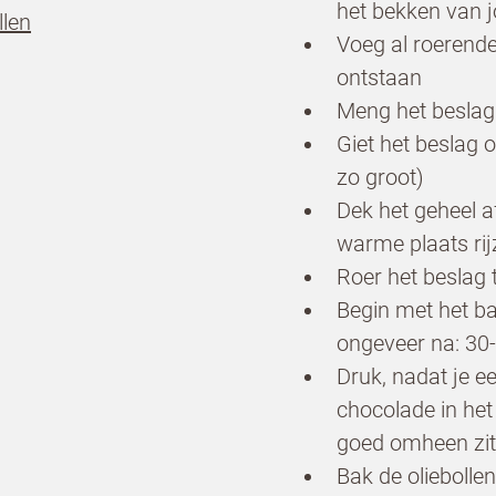
het bekken van
llen
Voeg al roerende
ontstaan
gbelverzoek
Meng het beslag
Giet het beslag 
zo groot)
je in voor de nieuwsbrief van Dr. 
Dek het geheel a
ional en Koopmans Professioneel
warme plaats rij
Roer het beslag 
Begin met het ba
ongeveer na: 30
Druk, nadat je e
chocolade in het
goed omheen zit
Bak de oliebolle