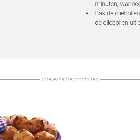
minuten, wanneer
 te bestrijden, selecteer hieronder de afbeelding v
Bak de oliebolle
koeken
de oliebollen ui
en horeca professional
n te klikken, ga je akkoord met
onze voorwaarden
.
en een horeca professional
N
Interessante producten
rsturen te klikken, ga je akkoord met
onze voorwaarden
.
TUREN