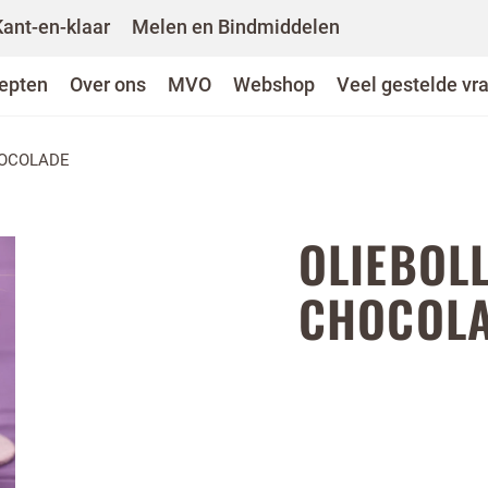
Kant-en-klaar
Melen en Bindmiddelen
epten
Over ons
MVO
Webshop
Veel gestelde vr
HOCOLADE
OLIEBOL
CHOCOL