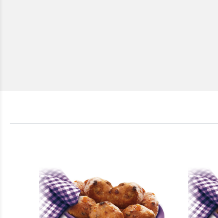
Om spam
Pannen
Ik ben e
Door op versture
Ik b
VERSTURE
Door op ve
VERS