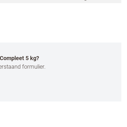
x Compleet 5 kg?
erstaand formulier.
ans