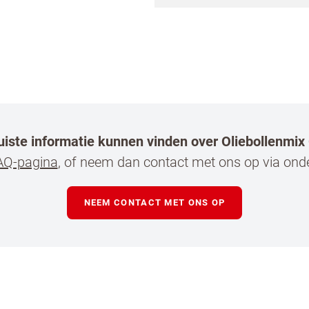
juiste informatie kunnen vinden over Oliebollenmi
en horeca professional
AQ-pagina
, of neem dan contact met ons op via ond
 mij op de hoogte van nieuws en acties van Koopm
l en Dr. Oetker Professional
NEEM CONTACT MET ONS OP
n te klikken, ga je akkoord met
onze voorwaarden
.
N