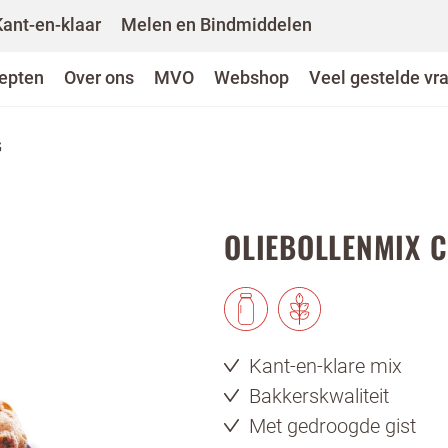
Kant-en-klaar
Melen en Bindmiddelen
epten
Over ons
MVO
Webshop
Veel gestelde vr
G
OLIEBOLLENMIX 
Kant-en-klare mix
Bakkerskwaliteit
Met gedroogde gist