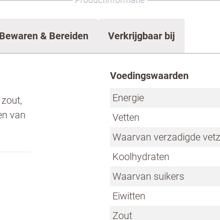
Bewaren & Bereiden
Verkrijgbaar bij
Voedingswaarden
Energie
zout,
en van
Vetten
Waarvan verzadigde vet
Koolhydraten
Waarvan suikers
Eiwitten
estrijden, selecteer hieronder de afbeelding van d
Zout
ken