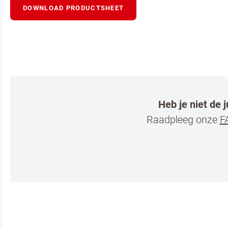
DOWNLOAD PRODUCTSHEET
Heb je niet de 
Ik ben e
Raadpleeg onze
F
Ja, houd
Professionee
Door op versture
VERSTURE