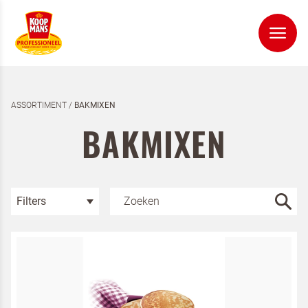
ASSORTIMENT
/
BAKMIXEN
BAKMIXEN
Filters
Kies je categorie
Pannenkoekmixen
Bakmixen