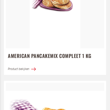
Kant-en-klaar
Melen en bindmiddelen
Convenience deeg
Allergenen
Ei
AMERICAN PANCAKEMIX COMPLEET 1 KG
Gluten
Melk
Product bekijken