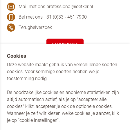
Mail met ons professional@oetker.nl
Bel met ons +31 (0)33 - 451 7900
Terugbelverzoek
NAAR CONTACT
Cookies
Deze website maakt gebruik van verschillende soorten
AANMELDEN NIEUWSBRIEF
cookies. Voor sommige soorten hebben we je
toestemming nodig.
AANMELDEN
De noodzakelijke cookies en anonieme statistieken zijn
altijd automatisch actief; als je op "accepteer alle
cookies" klikt, accepteer je ook de optionele cookies.
Dr. Oetker Nederland
Wanneer je zelf wilt kiezen welke cookies je aanzet, klik
Dr. Oetker Professional
je op “cookie instellingen”.
Privacy en Cookies