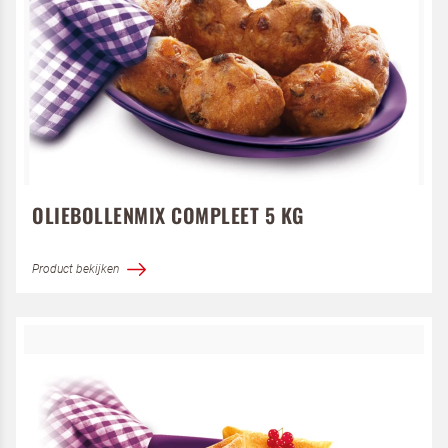
Ik ben een horeca professional
Door op versturen te klikken, ga je akkoord met
onze voorwaarden
.
Ik ben een horeca professional
VERSTUREN
Door op versturen te klikken, ga je akkoord met
onze voorwaarden
.
VERSTUREN
OLIEBOLLENMIX COMPLEET 5 KG
Product bekijken